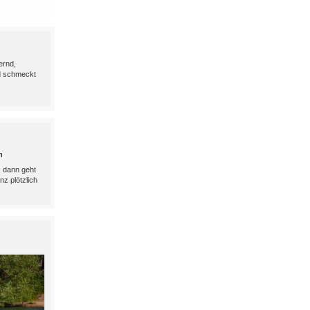
ernd,
d schmeckt
h
, dann geht
nz plötzlich