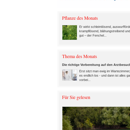
Pflanze des Monats
Er wirkt schleimlösend, auswurfförd
krampflösend, blähungstreibend un
gut – der Fenchel...
Thema des Monats
Die richtige Vorbereitung auf den Arztbesuc
Erst sitzt man ewig im Wartezimmer
es endlich los - und dann ist alles ga
vorbei...
Für Sie gelesen