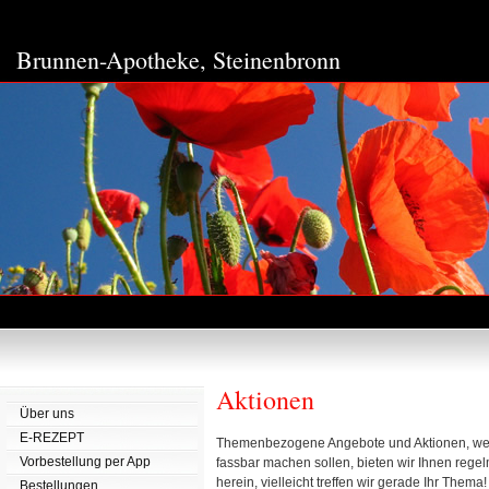
Brunnen-Apotheke,
Steinenbronn
Aktionen
Über uns
E-REZEPT
Themenbezogene Angebote und Aktionen, wel
Vorbestellung per App
fassbar machen sollen, bieten wir Ihnen rege
herein, vielleicht treffen wir gerade Ihr Thema!
Bestellungen