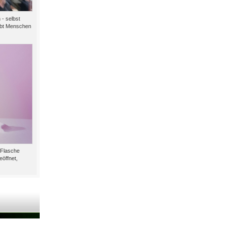
 - selbst
gibt Menschen
-Flasche
öffnet,