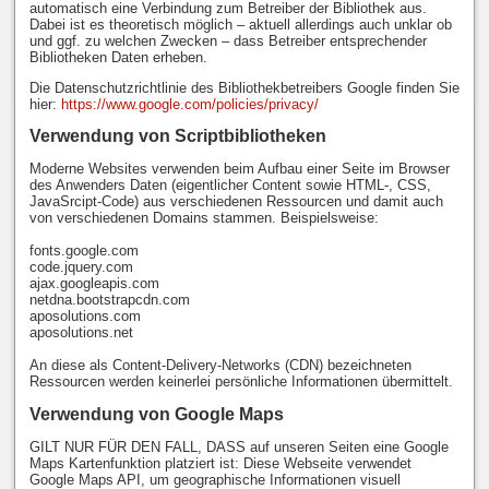
automatisch eine Verbindung zum Betreiber der Bibliothek aus.
Dabei ist es theoretisch möglich – aktuell allerdings auch unklar ob
und ggf. zu welchen Zwecken – dass Betreiber entsprechender
Bibliotheken Daten erheben.
Die Datenschutzrichtlinie des Bibliothekbetreibers Google finden Sie
hier:
https://www.google.com/policies/privacy/
Verwendung von Scriptbibliotheken
Moderne Websites verwenden beim Aufbau einer Seite im Browser
des Anwenders Daten (eigentlicher Content sowie HTML-, CSS,
JavaSrcipt-Code) aus verschiedenen Ressourcen und damit auch
von verschiedenen Domains stammen. Beispielsweise:
fonts.google.com
code.jquery.com
ajax.googleapis.com
netdna.bootstrapcdn.com
aposolutions.com
aposolutions.net
An diese als Content-Delivery-Networks (CDN) bezeichneten
Ressourcen werden keinerlei persönliche Informationen übermittelt.
Verwendung von Google Maps
GILT NUR FÜR DEN FALL, DASS auf unseren Seiten eine Google
Maps Kartenfunktion platziert ist: Diese Webseite verwendet
Google Maps API, um geographische Informationen visuell