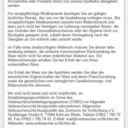
Arzneimittel oder Produkte Ihnen von unserer Apotheke übergeben
werden.
Für rezeptpflichtige Medikamente benötigen Sie ein gültiges
ärztliches Rezept, das uns vor der Auslieferung vorliegen muss. Bei
rezeptpflichtigen Medikamenten besteht kein Widerrufsrecht und
dann auch nicht bei Verträgen zur Lieferung versiegelter Waren, die
aus Gründen des Gesundheitsschutzes oder der Hygiene nicht zur
Rückgabe geeignet sind, sobald deren Versiegelung nach der
Übergabe an Sie entfernt oder zerstört wurde.
Im Falle eines beabsichtigten Widerrufs müssen Sie diesen bitte
eindeutig erklären, die einfache kommentarlose Rücksendung der
Ware reicht nicht für einen ordentlichen Widerruf aus. Ein
Widerrufsformular erhalten Sie bei Erhalt der von Ihnen
vorbestellten Ware.
Vor Erhalt der Ware von der Apotheke werden Sie über die
wesentlichen Eigenschaften der Ware und deren Preis/Zuzahlung
sowie die gesetzlichen und vertraglichen Gewährleistungs- und
Widerrufsrechte informiert.
Wir sind nicht bereit und nicht verpflichtet, an
Streitbeilegungsverfahren im Sinne des
Verbraucherstreitbeilegungsgesetzes (VSBG) vor folgender
Verbraucherschlichtungsstelle teilzunehmen: Allgemeine
Verbraucherschlichtungsstelle des Zentrums für Schlichtung e.V.,
Straßburger Straße 8, 77694 Kehl am Rhein, Telefon 07851 / 795 79
40, Fax 07851 / 795 79 41, E-Mail: mail@verbraucher-schlichter.de,
Webseite: www.verbraucher-schlichter.de .