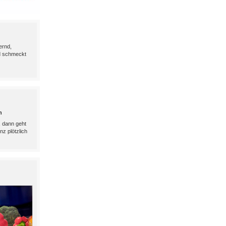
ernd,
d schmeckt
h
, dann geht
nz plötzlich