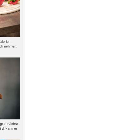
alorien,
sich nehmen.
ngt zunächst
ird, kann er