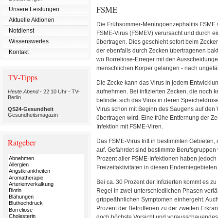
FSME
Unsere Leistungen
Aktuelle Aktionen
Die Frühsommer-Meningoenzephalitis FSME w
Notdienst
FSME-Virus (FSMEV) verursacht und durch ei
Wissenswertes
übertragen. Dies geschieht sofort beim Zeckens
der ebenfalls durch Zecken übertragenen bakt
Kontakt
wo Borreliose-Erreger mit den Ausscheidunge
menschlichen Körper gelangen - nach ungefä
TV-Tipps
Die Zecke kann das Virus in jedem Entwicklun
aufnehmen. Bei infizierten Zecken, die noch 
Heute Abend -
22:10 Uhr - TV-
Berlin
befindet sich das Virus in deren Speicheldrüs
Virus schon mit Beginn des Saugens auf den W
QS24-Gesundheit
Gesundheitsmagazin
übertragen wird. Eine frühe Entfernung der Zec
Infektion mit FSME-Viren.
Ratgeber
Das FSME-Virus tritt in bestimmten Gebieten,
auf. Gefährdet sind bestimmte Berufsgruppen 
Prozent aller FSME-Infektionen haben jedoch 
Freizeitaktivitäten in diesen Endemiegebieten
Bei ca. 30 Prozent der Infizierten kommt es zu
Regel in zwei unterschiedlichen Phasen verlä
grippeähnlichen Symptomen einhergeht. Auch
Prozent der Betroffenen zu der zweiten Erkr
doch höchste Vorsicht und vorausschauendes