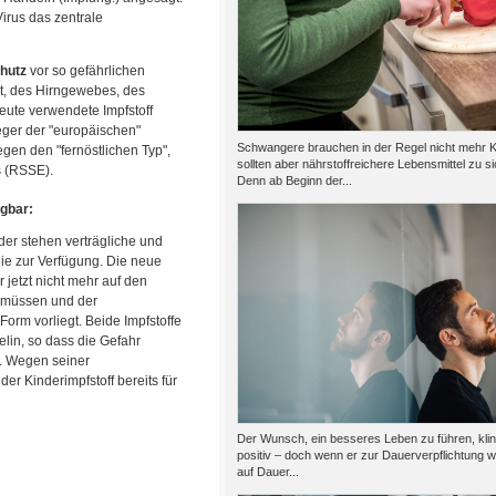
irus das zentrale
chutz
vor so gefährlichen
t, des Hirngewebes, des
ute verwendete Impfstoff
eger der "europäischen"
Schwangere brauchen in der Regel nicht mehr K
en den "fernöstlichen Typ",
sollten aber nährstoffreichere Lebensmittel zu 
s (RSSE).
Denn ab Beginn der...
ügbar:
r stehen verträgliche und
ie zur Verfügung. Die neue
 jetzt nicht mehr auf den
 müssen und der
Form vorliegt. Beide Impfstoffe
elin, so dass die Gefahr
t. Wegen seiner
er Kinderimpfstoff bereits für
Der Wunsch, ein besseres Leben zu führen, kli
positiv – doch wenn er zur Dauerverpflichtung w
auf Dauer...