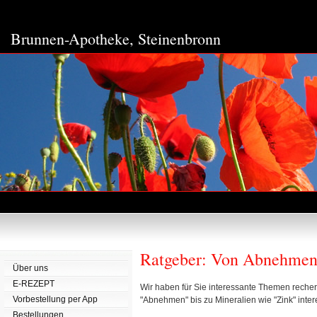
Brunnen-Apotheke,
Steinenbronn
Ratgeber: Von Abnehmen
Über uns
E-REZEPT
Wir haben für Sie interessante Themen recher
Vorbestellung per App
"Abnehmen" bis zu Mineralien wie "Zink" inter
Bestellungen