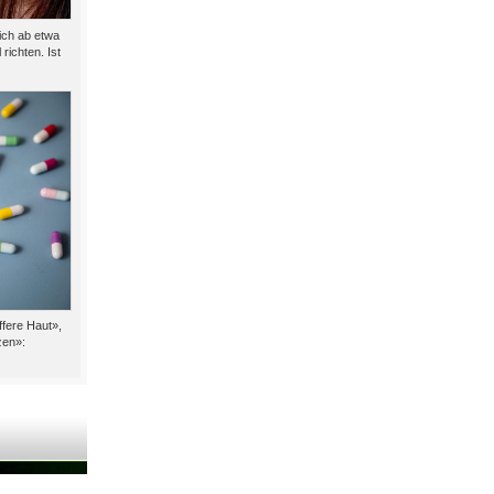
ich ab etwa
richten. Ist
fere Haut»,
zen»: