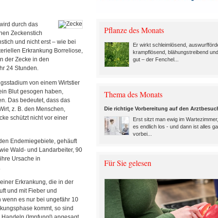
ird durch das
Pflanze des Monats
nen Zeckenstich
tich und nicht erst – wie bei
Er wirkt schleimlösend, auswurfförd
eriellen Erkrankung Borreliose,
krampflösend, blähungstreibend un
n der Zecke in den
gut – der Fenchel...
hr 24 Stunden.
gsstadium von einem Wirtstier
kein Blut gesogen haben,
Thema des Monats
en. Das bedeutet, dass das
Die richtige Vorbereitung auf den Arztbesuc
irt, z. B. den Menschen,
ke schützt nicht vor einer
Erst sitzt man ewig im Wartezimmer
es endlich los - und dann ist alles ga
vorbei...
 den Endemiegebiete, gehäuft
wie Wald- und Landarbeiter, 90
ihre Ursache in
Für Sie gelesen
.
 einer Erkrankung, die in der
uft und mit Fieber und
 wenn es nur bei ungefähr 10
ankungsphase kommt, so sind
 Handeln (Impfung!) angesagt.