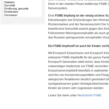
Denn in der zweiten Phase befällt das FSME V
Nervensystem.
Eine
FSME-Impfung ist der einzig sichere S
Erkrankungen wie Entzündungen der Hirnhau
Rückenmarkes und der Nervenwurzeln! Der he
bewirkt eine Immunität sowohl gegen den Err
Frühsommer-Meningoenzephalitis als auch geg
das Russian-springsummer-encephalitis Viru
Ein FSME-Impfstoff ist auch für Kinder verf
Mit Encepur® Erwachsene und Encepur® Kinde
wirksame FSME-Impfstoffe für die ganze Famil
Encepur®-Generation stellt sicher, dass Kinder
notwendigen Impfschutz vor FSME verzichten
Erwachsenenimpfstoff ebenfalls in optimierter 
sind frei von Konservierungsmitteln und Polyg
allergischer Reaktionen deutlich gemindert is
nachgewiesenen guten Verträglichkeit konnte d
Kinder ab einem Jahr zugelassen werden.
Lesen Sie mehr unter
Medizininfo FSME