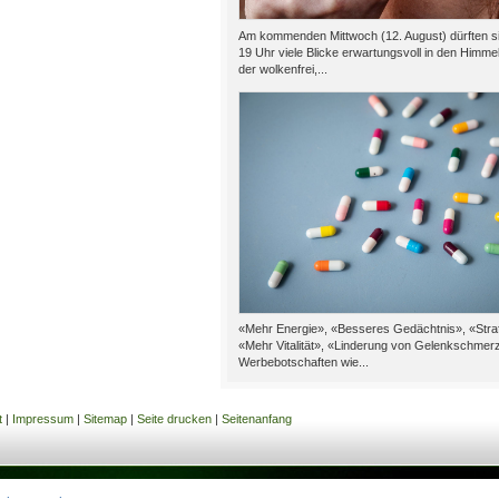
Am kommenden Mittwoch (12. August) dürften s
19 Uhr viele Blicke erwartungsvoll in den Himmel 
der wolkenfrei,...
«Mehr Energie», «Besseres Gedächtnis», «Straf
«Mehr Vitalität», «Linderung von Gelenkschmer
Werbebotschaften wie...
t
|
Impressum
|
Sitemap
|
Seite drucken
|
Seitenanfang