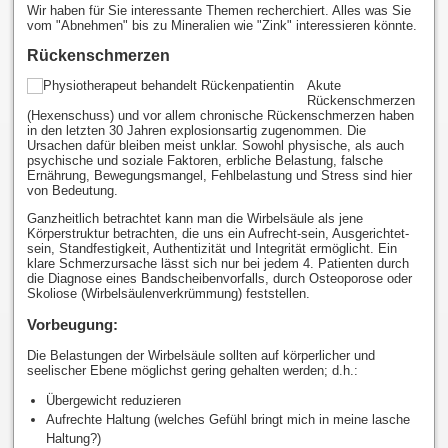
Wir haben für Sie interessante Themen recherchiert. Alles was Sie
vom "Abnehmen" bis zu Mineralien wie "Zink" interessieren könnte.
Rückenschmerzen
Akute
Rückenschmerzen
(Hexenschuss) und vor allem chronische Rückenschmerzen haben
in den letzten 30 Jahren explosionsartig zugenommen. Die
Ursachen dafür bleiben meist unklar. Sowohl physische, als auch
psychische und soziale Faktoren, erbliche Belastung, falsche
Ernährung, Bewegungsmangel, Fehlbelastung und Stress sind hier
von Bedeutung.
Ganzheitlich betrachtet kann man die Wirbelsäule als jene
Körperstruktur betrachten, die uns ein Aufrecht-sein, Ausgerichtet-
sein, Standfestigkeit, Authentizität und Integrität ermöglicht. Ein
klare Schmerzursache lässt sich nur bei jedem 4. Patienten durch
die Diagnose eines Bandscheibenvorfalls, durch Osteoporose oder
Skoliose (Wirbelsäulenverkrümmung) feststellen.
Vorbeugung:
Die Belastungen der Wirbelsäule sollten auf körperlicher und
seelischer Ebene möglichst gering gehalten werden; d.h.:
Übergewicht reduzieren
Aufrechte Haltung (welches Gefühl bringt mich in meine lasche
Haltung?)