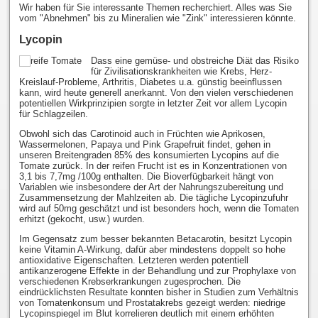
Wir haben für Sie interessante Themen recherchiert. Alles was Sie
vom "Abnehmen" bis zu Mineralien wie "Zink" interessieren könnte.
Lycopin
Dass eine gemüse- und obstreiche Diät das Risiko
für Zivilisationskrankheiten wie Krebs, Herz-
Kreislauf-Probleme, Arthritis, Diabetes u.a. günstig beeinflussen
kann, wird heute generell anerkannt. Von den vielen verschiedenen
potentiellen Wirkprinzipien sorgte in letzter Zeit vor allem Lycopin
für Schlagzeilen.
Obwohl sich das Carotinoid auch in Früchten wie Aprikosen,
Wassermelonen, Papaya und Pink Grapefruit findet, gehen in
unseren Breitengraden 85% des konsumierten Lycopins auf die
Tomate zurück. In der reifen Frucht ist es in Konzentrationen von
3,1 bis 7,7mg /100g enthalten. Die Bioverfügbarkeit hängt von
Variablen wie insbesondere der Art der Nahrungszubereitung und
Zusammensetzung der Mahlzeiten ab. Die tägliche Lycopinzufuhr
wird auf 50mg geschätzt und ist besonders hoch, wenn die Tomaten
erhitzt (gekocht, usw.) wurden.
Im Gegensatz zum besser bekannten Betacarotin, besitzt Lycopin
keine Vitamin A-Wirkung, dafür aber mindestens doppelt so hohe
antioxidative Eigenschaften. Letzteren werden potentiell
antikanzerogene Effekte in der Behandlung und zur Prophylaxe von
verschiedenen Krebserkrankungen zugesprochen. Die
eindrücklichsten Resultate konnten bisher in Studien zum Verhältnis
von Tomatenkonsum und Prostatakrebs gezeigt werden: niedrige
Lycopinspiegel im Blut korrelieren deutlich mit einem erhöhten